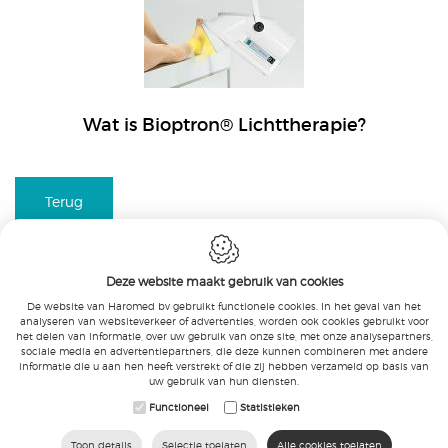
Wat is Bioptron® Lichttherapie?
Terug
Deze website maakt gebruik van cookies
De website van Haromed bv gebruikt functionele cookies. In het geval van het
analyseren van websiteverkeer of advertenties, worden ook cookies gebruikt voor
het delen van informatie, over uw gebruik van onze site, met onze analysepartners,
Haromed bv
-
Beukenlaan 21
-
9051 Gent
-
sociale media en advertentiepartners, die deze kunnen combineren met andere
T.:
+32 9 326 05 10
-
F.:
+32 9 326 05 11
-
informatie die u aan hen heeft verstrekt of die zij hebben verzameld op basis van
E.:
info@haromed.com
uw gebruik van hun diensten.
KBO: 0479.328.765
-
BTW
:
BE 0479.328.765
-
Functioneel
Statistieken
FAGG: BE/CA01/1-05407-MDD-0006
-
Disclaimer
Toon details
Selectie toelaten
Alle cookies toelaten