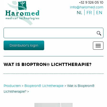
+32 9 326 05 10
info@haromed.com
NL
FR
EN
Distributor's login
WAT IS BIOPTRON® LICHTTHERAPIE?
Producten
>
Bioptron® Lichttherapie
>
Wat is Bioptron®
Lichttherapie?
>