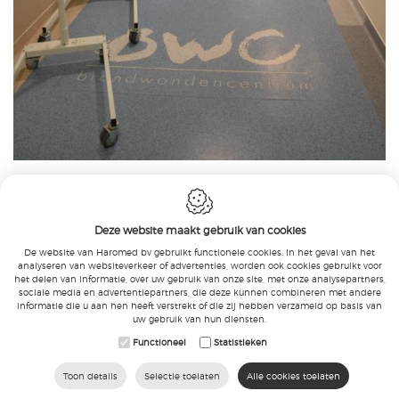
Deze website maakt gebruik van cookies
De website van Haromed bv gebruikt functionele cookies. In het geval van het
analyseren van websiteverkeer of advertenties, worden ook cookies gebruikt voor
het delen van informatie, over uw gebruik van onze site, met onze analysepartners,
Haromed bv
-
Beukenlaan 21
-
9051 Gent
-
sociale media en advertentiepartners, die deze kunnen combineren met andere
T.:
+32 9 326 05 10
-
F.:
+32 9 326 05 11
-
informatie die u aan hen heeft verstrekt of die zij hebben verzameld op basis van
E.:
info@haromed.com
uw gebruik van hun diensten.
KBO: 0479.328.765
-
BTW
:
BE 0479.328.765
-
Functioneel
Statistieken
FAGG: BE/CA01/1-05407-MDD-0006
-
Disclaimer
Toon details
Selectie toelaten
Alle cookies toelaten
Website by
IDcreation
2019
-
Cookie Policy
-
Privacy Policy