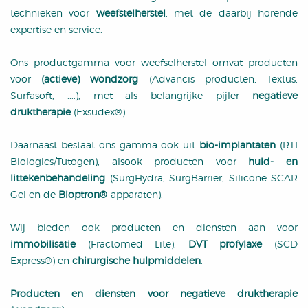
technieken voor
weefstelherstel
, met de daarbij horende
expertise en service.
Ons productgamma voor weefselherstel omvat producten
voor
(actieve) wondzorg
(Advancis producten, Textus,
Surfasoft, ....), met als belangrijke pijler
negatieve
druktherapie
(Exsudex®).
Daarnaast bestaat ons gamma ook uit
bio-implantaten
(RTI
Biologics/Tutogen), alsook producten voor
huid- en
littekenbehandeling
(SurgHydra, SurgBarrier, Silicone SCAR
Gel en de
Bioptron®
-apparaten).
Wij bieden ook producten en diensten aan voor
immobilisatie
(Fractomed Lite),
DVT profylaxe
(SCD
Express®) en
chirurgische hulpmiddelen
.
Producten en diensten voor negatieve druktherapie