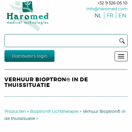
+32 9 326 05 10
info@haromed.com
NL
FR
EN
Distributor's login
VERHUUR BIOPTRON® IN DE
THUISSITUATIE
Producten
>
Bioptron® Lichttherapie
>
Verhuur Bioptron® in
de thuissituatie
>