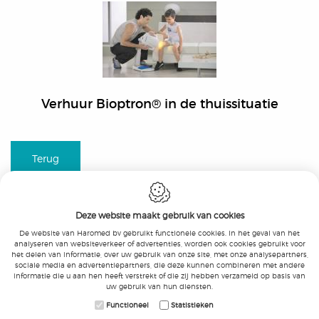
Verhuur Bioptron® in de thuissituatie
Terug
Deze website maakt gebruik van cookies
De website van Haromed bv gebruikt functionele cookies. In het geval van het
analyseren van websiteverkeer of advertenties, worden ook cookies gebruikt voor
het delen van informatie, over uw gebruik van onze site, met onze analysepartners,
Haromed bv
-
Beukenlaan 21
-
9051 Gent
-
sociale media en advertentiepartners, die deze kunnen combineren met andere
T.:
+32 9 326 05 10
-
F.:
+32 9 326 05 11
-
informatie die u aan hen heeft verstrekt of die zij hebben verzameld op basis van
E.:
info@haromed.com
uw gebruik van hun diensten.
KBO: 0479.328.765
-
BTW
:
BE 0479.328.765
-
Functioneel
Statistieken
FAGG: BE/CA01/1-05407-MDD-0006
-
Disclaimer