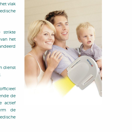
het vlak
medische
strikte
 van het
randeerd
n dienst
.
ficieel
fende de
 actief
orm de
medische