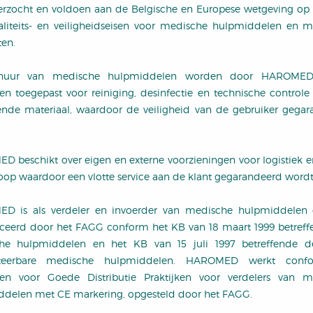
rzocht en voldoen aan de Belgische en Europese wetgeving op 
liteits- en veiligheidseisen voor medische hulpmiddelen en 
en.
rhuur van medische hulpmiddelen worden door HAROMED 
jnen toegepast voor reiniging, desinfectie en technische controle
ende materiaal, waardoor de veiligheid van de gebruiker gega
 beschikt over eigen en externe voorzieningen voor logistiek e
oop waardoor een vlotte service aan de klant gegarandeerd wordt
D is als verdeler en invoerder van medische hulpmiddelen of
iceerd door het FAGG conform het KB van 18 maart 1999 betref
he hulpmiddelen en het KB van 15 juli 1997 betreffende de
nteerbare medische hulpmiddelen. HAROMED werkt conf
jnen voor Goede Distributie Praktijken voor verdelers van 
delen met CE markering, opgesteld door het FAGG.