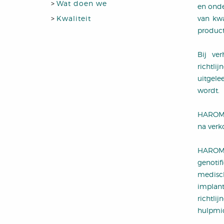
>
Wat doen we
en onde
>
Kwaliteit
van kwa
product
Bij ve
richtli
uitgele
wordt.
HAROMED
na verk
HAROME
genotif
medisc
impla
richtli
hulpmid