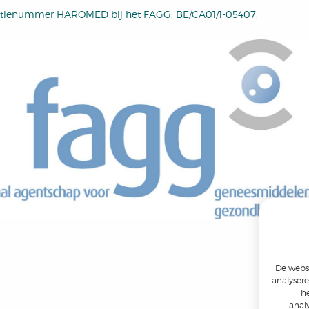
atienummer HAROMED bij het FAGG: BE/CA01/1-05407.
De websi
analysere
he
anal