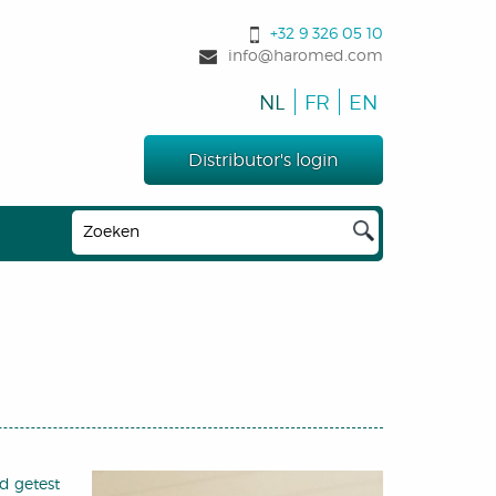
+32 9 326 05 10
info@haromed.com
NL
FR
EN
Distributor's login
d getest