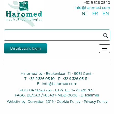
+32 9 326 05 10
info@haromed.com
NL
FR
EN
Distributor's login
Haromed bv
-
Beukenlaan 21
-
9051 Gent
-
T.:
+32 9 326 05 10
-
F.:
+32 9 326 05 11
-
E.:
info@haromed.com
KBO: 0479.328.765
-
BTW
:
BE 0479.328.765
-
FAGG: BE/CA01/1-05407-MDD-0006
-
Disclaimer
Website by
IDcreation
2019
-
Cookie Policy
-
Privacy Policy