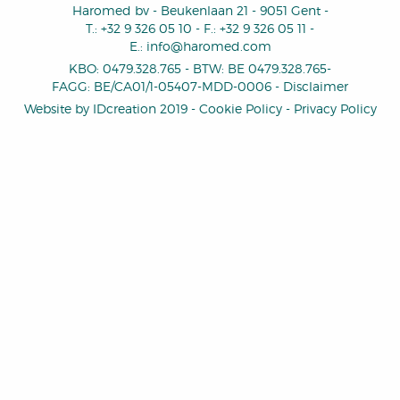
Haromed bv
-
Beukenlaan 21
-
9051 Gent
-
T.:
+32 9 326 05 10
-
F.:
+32 9 326 05 11
-
E.:
info@haromed.com
KBO: 0479.328.765
-
BTW
:
BE 0479.328.765
-
FAGG: BE/CA01/1-05407-MDD-0006
-
Disclaimer
Website by
IDcreation
2019
-
Cookie Policy
-
Privacy Policy