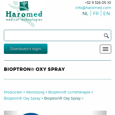
+32 9 326 05 10
info@haromed.com
NL
FR
EN
Distributor's login
BIOPTRON® OXY SPRAY
Producten
>
Wondzorg
>
Bioptron® Lichttherapie
>
Bioptron® Oxy Spray
>
Bioptron® Oxy Spray
>